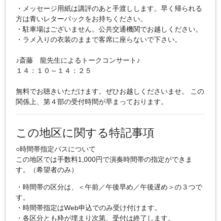
・メッセージ用紙は講評のあと手渡しします。早く帰られる
方は青いレターパックをお持ちください。
・駐車場はございません。公共交通機関でお越しください。
・ラメ入りの衣装のままで客席に座らないで下さい。
♪斎藤 龍先生によるトークコンサート♪
１４：１０～１４：２５
無料でお聴きいただけます。ぜひお越しくださいませ。 この
関係上、第４部の受付時間が早まっております。
この地区に関する特記事項
○時間帯指定パスについて
この地区では手数料1,000円で演奏時間帯の指定ができま
す。（希望者のみ）
・時間帯の区分は、＜午前／午後早め／午後遅め＞の３つで
す。
・時間帯指定はWeb申込でのみ受け付けます。
・各区分とも枠が埋まり次第、受付は終了します。