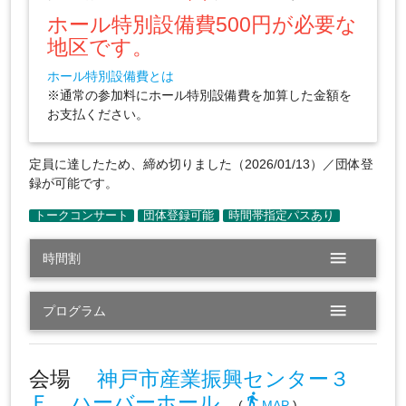
ホール特別設備費500円が必要な
地区です。
ホール特別設備費とは
※通常の参加料にホール特別設備費を加算した金額を
お支払ください。
定員に達したため、締め切りました（2026/01/13）／団体登
録が可能です。
menu
時間割
menu
プログラム
会場
神戸市産業振興センター３
Ｆ ハーバーホール
directions_walk
(
MAP
)