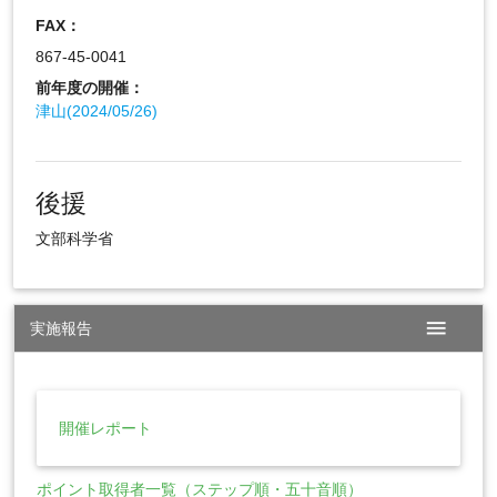
FAX：
867-45-0041
前年度の開催：
津山(2024/05/26)
後援
文部科学省
menu
実施報告
開催レポート
ポイント取得者一覧（ステップ順・五十音順）