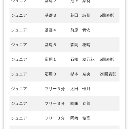
ジュニア
基礎２
池上 結葵
ジュニア
基礎３
花田 詩葉
5回表彰
ジュニア
基礎４
前原 青依
ジュニア
基礎５
森岡 稔晴
ジュニア
応用１
石橋 穂乃花
5回表彰
ジュニア
応用３
杉本 奈央
20回表彰
ジュニア
フリー３分
太田 惟月
ジュニア
フリー３分
岡﨑 春眞
ジュニア
フリー３分
岡﨑 穂高