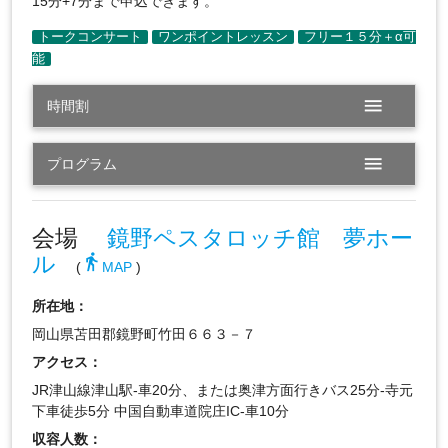
15分+7分まで申込できます。
menu
時間割
menu
プログラム
会場
鏡野ペスタロッチ館 夢ホー
ル
directions_walk
(
MAP
)
所在地：
岡山県苫田郡鏡野町竹田６６３－７
アクセス：
JR津山線津山駅-車20分、または奥津方面行きバス25分-寺元
下車徒歩5分 中国自動車道院庄IC-車10分
収容人数：