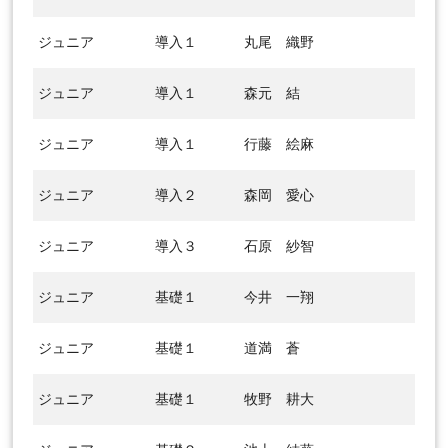
ジュニア
導入１
丸尾 織野
ジュニア
導入１
森元 結
ジュニア
導入１
行藤 絵麻
ジュニア
導入２
森岡 愛心
ジュニア
導入３
石原 紗智
ジュニア
基礎１
今井 一翔
ジュニア
基礎１
道満 蒼
ジュニア
基礎１
牧野 耕大