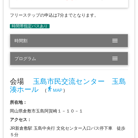
フリーステップの申込は7分までとなります。
menu
時間割
menu
プログラム
会場
玉島市民交流センター 玉島
湊ホール
directions_walk
(
MAP
)
所在地：
岡山県倉敷市玉島阿賀崎１－１０－１
アクセス：
JR新倉敷駅 玉島中央行 文化センター入口バス停下車 徒歩
５分