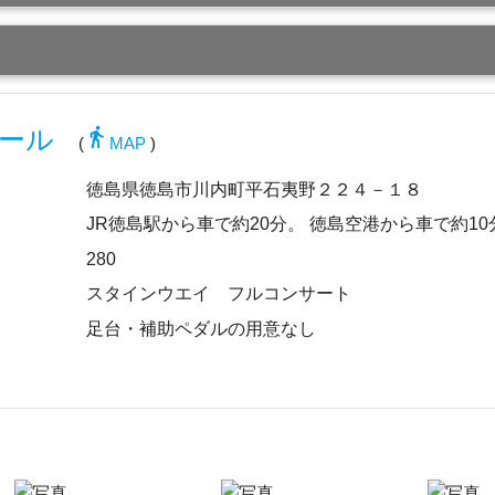
directions_walk
ール
(
MAP
)
徳島県徳島市川内町平石夷野２２４－１８
JR徳島駅から車で約20分。 徳島空港から車で約10
280
スタインウエイ フルコンサート
足台・補助ペダルの用意なし