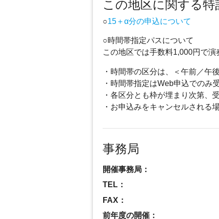
この地区に関する特
○
15＋α分の申込について
○時間帯指定パスについて
この地区では手数料1,000円
・時間帯の区分は、＜午前／午
・時間帯指定はWeb申込でのみ
・各区分とも枠が埋まり次第、
・お申込みをキャンセルされる
事務局
開催事務局：
TEL：
FAX：
前年度の開催：