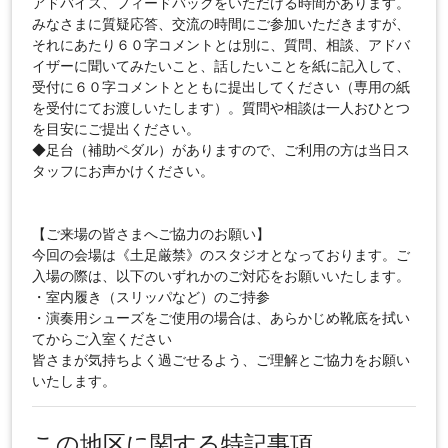
アドバイス、フィードバックをいただける時間があります。
みなさまに質疑応答、交流の時間にご参加いただきますが、
それにあたり６０字コメントとは別に、質問、相談、アドバ
イザーに聞いてみたいこと、話したいことを紙に記入して、
受付に６０字コメントとともに提出してください（専用の紙
を受付にてお渡しいたします）。質問や相談は一人おひとつ
を目安にご提出ください。
◆足台（補助ペダル）がありますので、ご利用の方は当日ス
タッフにお声かけください。
【ご来場の皆さまへご協力のお願い】
今回の会場は《土足厳禁》のスタジオとなっております。ご
入場の際は、以下のいずれかのご対応をお願いいたします。
・室内履き（スリッパなど）のご持参
・演奏用シューズをご使用の場合は、あらかじめ靴底を拭い
てからご入室ください
皆さまが気持ちよく過ごせるよう、ご理解とご協力をお願い
いたします。
この地区に関する特記事項