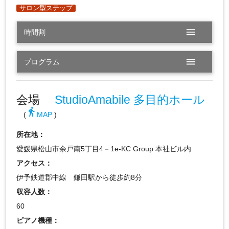
menu
時間割
menu
プログラム
会場
StudioAmabile 多目的ホール
directions_walk
(
MAP
)
所在地：
愛媛県松山市余戸南5丁目4－1e-KC Group 本社ビル内
アクセス：
伊予鉄道郡中線 鎌田駅から徒歩約8分
収容人数：
60
ピアノ機種：