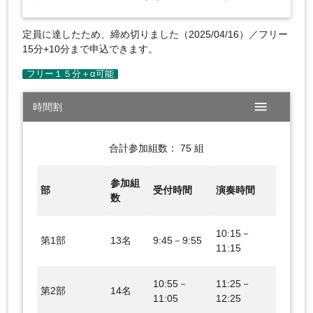
定員に達したため、締め切りました（2025/04/16）／フリー
15分+10分まで申込できます。
menu
時間割
合計参加組数： 75 組
参加組
部
受付時間
演奏時間
数
10:15－
第1部
13名
9:45－9:55
11:15
10:55－
11:25－
第2部
14名
11:05
12:25