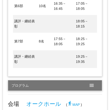
16:35－
17:05－
第6部
10名
16:45
18:05
講評・継続表
18:05－
彰
18:15
17:55－
18:25－
第7部
8名
18:05
19:25
講評・継続表
19:25－
彰
19:35
menu
プログラム
会場
オークホール
directions_walk
(
MAP
)