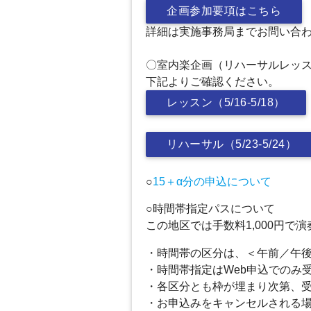
企画参加要項はこちら
詳細は実施事務局までお問い合
〇室内楽企画（リハーサルレッ
下記よりご確認ください。
レッスン（5/16-5/18）
リハーサル（5/23-5/24）
○
15＋α分の申込について
○時間帯指定パスについて
この地区では手数料1,000円
・時間帯の区分は、＜午前／午
・時間帯指定はWeb申込でのみ
・各区分とも枠が埋まり次第、
・お申込みをキャンセルされる