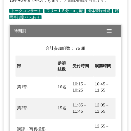
15分+5分まで申込できます。／団体登録が可能です。
menu
時間割
合計参加組数： 75 組
参加
部
受付時間
演奏時間
組数
10:15－
10:45－
第1部
16名
10:25
11:55
11:35－
12:05－
第2部
15名
11:45
12:55
12:55－
講評・写真撮影