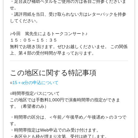
・足台及び補助ペダルをご使用の方は各自ご持参くださいま
せ。
・講評用紙を当日、受け取られない方はレターパックを持参
してください。
♪今田 篤先生によるトークコンサート♪
１５：０５～１５：３５
無料でお聴き頂けます。ぜひお越しくださいませ。 この関係
上、第４部の受付時間が早まっております。
この地区に関する特記事項
○
15＋α分の申込について
○時間帯指定パスについて
この地区では手数料1,000円で演奏時間帯の指定ができま
す。（希望者のみ）
・時間帯の区分は、＜午前／午後早め／午後遅め＞の３つで
す。
・時間帯指定はWeb申込でのみ受け付けます。
・各区分とも枠が埋まり次第、受付は終了します。