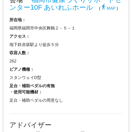
ンター10F あいれふホール
directions_walk
(
MAP
)
所在地：
福岡県福岡市中央区舞鶴２－５－１
アクセス：
地下鉄赤坂駅より徒歩５分
収容人数：
262
ピアノ機種：
スタンウェイD型
足台・補助ペダルの有無
・使用可能機材：
足台・補助ペダルの用意なし
アドバイザー