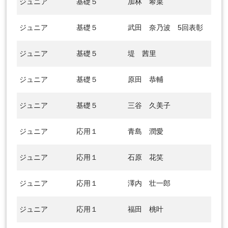
ジュニア
基礎５
加林 希菜
ジュニア
基礎５
武田 奈乃波
5回表彰
ジュニア
基礎５
堤 茜里
ジュニア
基礎５
原田 恭輔
ジュニア
基礎５
三谷 久美子
ジュニア
応用１
青島 潤愛
ジュニア
応用１
石原 花笑
ジュニア
応用１
澤内 壮一郎
ジュニア
応用１
福田 桃叶