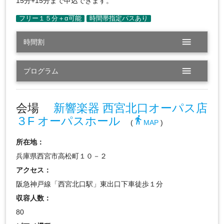
15分+15分まで申込できます。
menu
時間割
menu
プログラム
会場
新響楽器 西宮北口オーパス店
３F オーパスホール
directions_walk
(
MAP
)
所在地：
兵庫県西宮市高松町１０－２
アクセス：
阪急神戸線「西宮北口駅」東出口下車徒歩１分
収容人数：
80