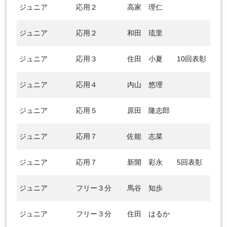
ジュニア
応用２
高家 理仁
ジュニア
応用２
和田 琉里
ジュニア
応用３
住田 小夏
10回表彰
ジュニア
応用４
内山 悠理
ジュニア
応用５
原田 隆志郎
ジュニア
応用７
佐能 志菜
ジュニア
応用７
新開 彩永
5回表彰
ジュニア
フリー３分
馬谷 知歩
ジュニア
フリー３分
住田 はるか