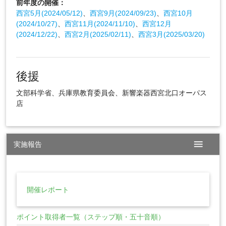
前年度の開催：
西宮5月(2024/05/12)
、
西宮9月(2024/09/23)
、
西宮10月
(2024/10/27)
、
西宮11月(2024/11/10)
、
西宮12月
(2024/12/22)
、
西宮2月(2025/02/11)
、
西宮3月(2025/03/20)
後援
文部科学省、兵庫県教育委員会、新響楽器西宮北口オーパス
店
menu
実施報告
開催レポート
ポイント取得者一覧（ステップ順・五十音順）