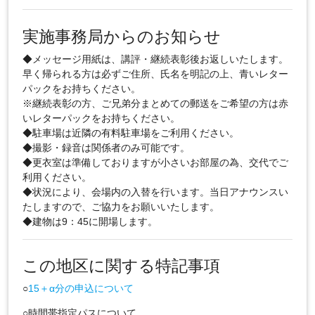
実施事務局からのお知らせ
◆メッセージ用紙は、講評・継続表彰後お返しいたします。
早く帰られる方は必ずご住所、氏名を明記の上、青いレター
パックをお持ちください。
※継続表彰の方、ご兄弟分まとめての郵送をご希望の方は赤
いレターパックをお持ちください。
◆駐車場は近隣の有料駐車場をご利用ください。
◆撮影・録音は関係者のみ可能です。
◆更衣室は準備しておりますが小さいお部屋の為、交代でご
利用ください。
◆状況により、会場内の入替を行います。当日アナウンスい
たしますので、ご協力をお願いいたします。
◆建物は9：45に開場します。
この地区に関する特記事項
○
15＋α分の申込について
○時間帯指定パスについて