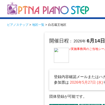
ピアノステップ
>
地区一覧
> 白石蔵王地区
開催日程
6月14
： 2026年
♪実施事務局のご当地シー
登録内容確認メールまたはハ
参加票は
2026年5月27日 (水)
団体登録が可能です。