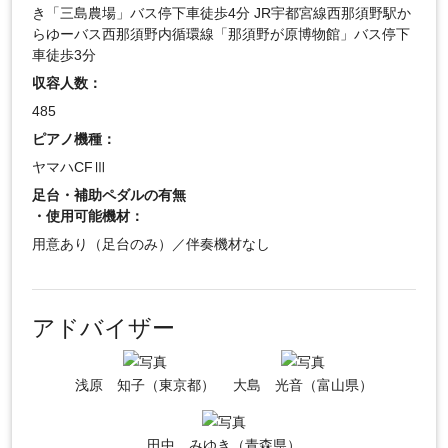
き「三島農場」バス停下車徒歩4分 JR宇都宮線西那須野駅か
らゆーバス西那須野内循環線「那須野が原博物館」バス停下
車徒歩3分
収容人数：
485
ピアノ機種：
ヤマハCFⅢ
足台・補助ペダルの有無
・使用可能機材：
用意あり（足台のみ）／伴奏機材なし
アドバイザー
浅原 知子（東京都）
大島 光音（富山県）
田中 みゆき（青森県）