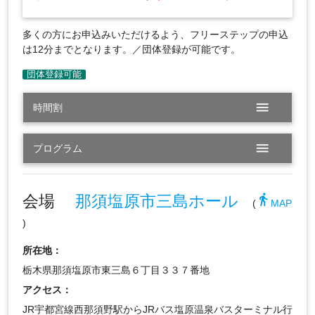
多くの方にお申込みいただけるよう、フリーステップの申込
は12分までとなります。／団体登録が可能です。
menu
時間割
menu
プログラム
会場
那須塩原市三島ホール
directions_walk
(
MAP
)
所在地：
栃木県那須塩原市東三島６丁目３３７番地
アクセス：
JR宇都宮線西那須野駅からJRバス塩原温泉バスターミナル行