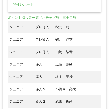
開催レポート
ポイント取得者一覧（ステップ順・五十音順）
ジュニア
プレ導入
秋元 朔
ジュニア
プレ導入
鶴川 紗衣
ジュニア
プレ導入
山崎 結音
ジュニア
導入１
近藤 凪紗
ジュニア
導入１
坂主 菜綺
ジュニア
導入２
小野岡 亮太
ジュニア
導入２
武田 祈莉