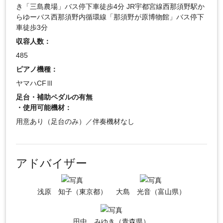
き「三島農場」バス停下車徒歩4分 JR宇都宮線西那須野駅か
らゆーバス西那須野内循環線「那須野が原博物館」バス停下
車徒歩3分
収容人数：
485
ピアノ機種：
ヤマハCFⅢ
足台・補助ペダルの有無
・使用可能機材：
用意あり（足台のみ）／伴奏機材なし
アドバイザー
浅原 知子（東京都）
大島 光音（富山県）
田中 みゆき（青森県）