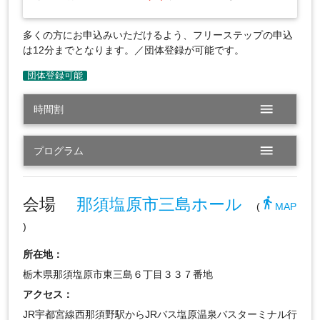
多くの方にお申込みいただけるよう、フリーステップの申込
は12分までとなります。／団体登録が可能です。
menu
時間割
menu
プログラム
会場
那須塩原市三島ホール
directions_walk
(
MAP
)
所在地：
栃木県那須塩原市東三島６丁目３３７番地
アクセス：
JR宇都宮線西那須野駅からJRバス塩原温泉バスターミナル行