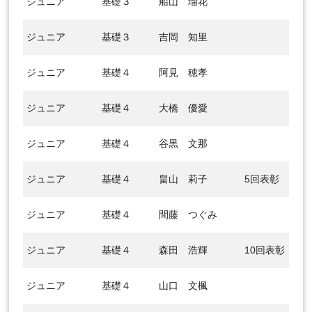
ジュニア
基礎３
船山 瑠花
ジュニア
基礎３
吉岡 知里
ジュニア
基礎４
阿見 穂孝
ジュニア
基礎４
大橋 優愛
ジュニア
基礎４
谷黒 文那
ジュニア
基礎４
畠山 莉子
5回表彰
ジュニア
基礎４
間藤 つぐみ
ジュニア
基礎４
森田 浩輝
10回表彰
ジュニア
基礎４
山口 文楓