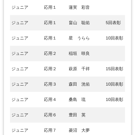
ジュニア
応用１
蓮実 彩音
ジュニア
応用１
畠山 聡佑
5回表彰
ジュニア
応用１
星 うらら
10回表彰
ジュニア
応用２
稲垣 咲良
ジュニア
応用２
萩原 千祥
15回表彰
ジュニア
応用３
森田 洸佑
10回表彰
ジュニア
応用４
桑島 琉
10回表彰
ジュニア
応用６
豊田 英
ジュニア
応用７
菱沼 大夢