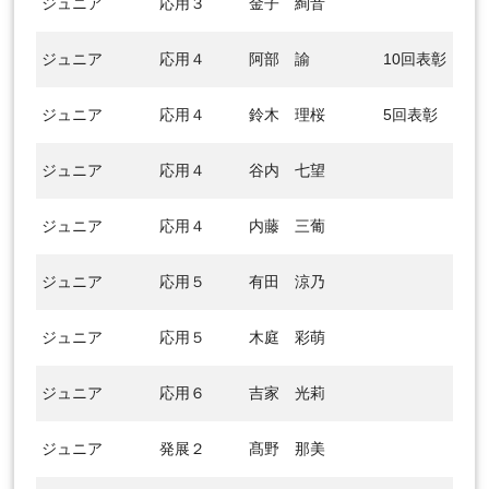
ジュニア
応用３
金子 絢音
ジュニア
応用４
阿部 諭
10回表彰
ジュニア
応用４
鈴木 理桜
5回表彰
ジュニア
応用４
谷内 七望
ジュニア
応用４
内藤 三葡
ジュニア
応用５
有田 涼乃
ジュニア
応用５
木庭 彩萌
ジュニア
応用６
吉家 光莉
ジュニア
発展２
髙野 那美