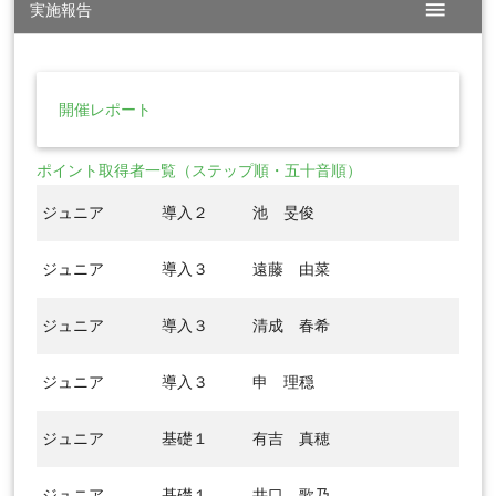
menu
実施報告
開催レポート
ポイント取得者一覧（ステップ順・五十音順）
ジュニア
導入２
池 旻俊
ジュニア
導入３
遠藤 由菜
ジュニア
導入３
清成 春希
ジュニア
導入３
申 理穏
ジュニア
基礎１
有吉 真穂
ジュニア
基礎１
井口 歌乃