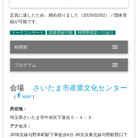
定員に達したため、締め切りました（2026/02/02）／団体登
録が可能です。
menu
時間割
menu
プログラム
会場
さいたま市産業文化センター
directions_walk
(
MAP
)
所在地：
埼玉県さいたま市中央区下落合５－４－３
アクセス：
JR埼京線与野本町駅下車徒歩6分 JR京浜東北線与野駅西口下