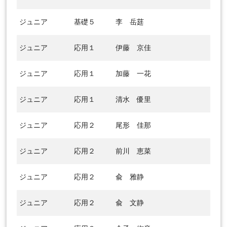
ジュニア
基礎５
李 岳莛
ジュニア
応用１
伊藤 京佳
ジュニア
応用１
加藤 一花
ジュニア
応用１
清水 優里
ジュニア
応用２
尾形 佳那
ジュニア
応用２
前川 恵菜
ジュニア
応用２
兪 雅静
ジュニア
応用２
兪 文静