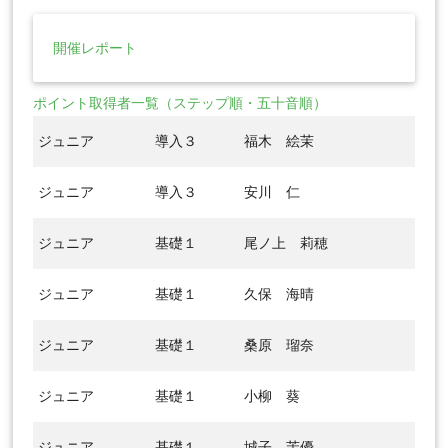
開催レポート
ポイント取得者一覧（ステップ順・五十音順）
ジュニア
導入３
福木 絵茉
ジュニア
導入３
安川 仁
ジュニア
基礎１
尾ノ上 莉穂
ジュニア
基礎１
久保 海晴
ジュニア
基礎１
桑原 瑠奈
ジュニア
基礎１
小柳 葵
ジュニア
基礎１
城子 茉優