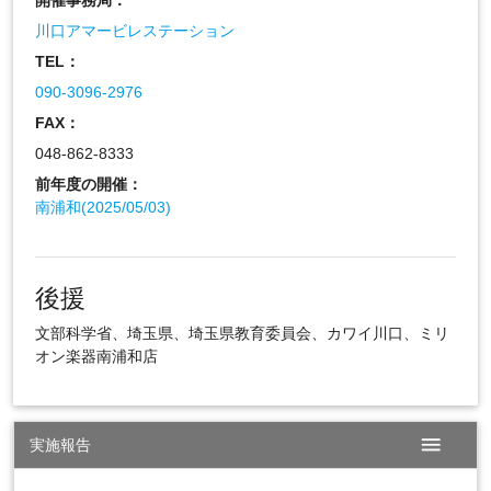
川口アマービレステーション
TEL：
090-3096-2976
FAX：
048-862-8333
前年度の開催：
南浦和(2025/05/03)
後援
文部科学省、埼玉県、埼玉県教育委員会、カワイ川口、ミリ
オン楽器南浦和店
menu
実施報告