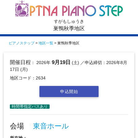
すがもしゅうき
巣鴨秋季地区
ピアノステップ
>
地区一覧
> 巣鴨秋季地区
開催日程
9月19日
： 2026年
(土)
／申込締切：2026年8月
17日 (月)
地区コード：2634
申込開始
会場
東音ホール