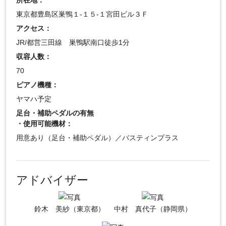
所在地：
東京都豊島区巣鴨１-１５-１宮田ビル３Ｆ
アクセス：
JR/都営三田線 巣鴨駅南口徒歩1分
収容人数：
70
ピアノ機種：
ヤマハ予定
足台・補助ペダルの有無
・使用可能機材：
用意あり（足台・補助ペダル）／バスティンプラス
アドバイザー
鈴木 美紗（東京都）
中村 真代子（静岡県）