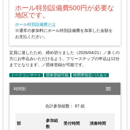
ホール特別設備費500円が必要な
地区です。
ホール特別設備費とは
※通常の参加料にホール特別設備費を加算した金額を
お支払ください。
定員に達したため、締め切りました（2026/04/21）／多くの
方にお申込みいただけるよう、フリーステップの申込は12分
までとなります。／団体登録が可能です。
menu
時間割
合計参加組数： 87 組
参加組
部
受付時間
演奏時間
数