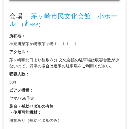
会場
茅ヶ崎市民文化会館 小ホー
ル
directions_walk
(
MAP
)
所在地：
神奈川県茅ケ崎市茅ヶ崎１－１１－１
アクセス：
茅ヶ崎駅北口より徒歩８分 文化会館の駐車場は収容台数が少
ないので、満車の場合は近隣の駐車場をご利用ください。
収容人数：
384
ピアノ機種：
ヤマハS6予定
足台・補助ペダルの有無
・使用可能機材：
用意あり（補助ペダルのみ）