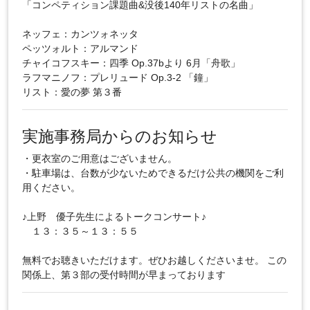
「コンペティション課題曲&没後140年リストの名曲」
ネッフェ：カンツォネッタ
ペッツォルト：アルマンド
チャイコフスキー：四季 Op.37bより 6月「舟歌」
ラフマニノフ：プレリュード Op.3-2 「鐘」
リスト：愛の夢 第３番
実施事務局からのお知らせ
・更衣室のご用意はございません。
・駐車場は、台数が少ないためできるだけ公共の機関をご利
用ください。
♪上野 優子先生によるトークコンサート♪
１３：３５～１３：５５
無料でお聴きいただけます。ぜひお越しくださいませ。 この
関係上、第３部の受付時間が早まっております