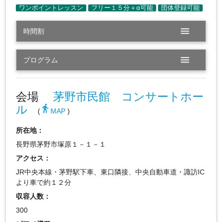
menu
時間割
menu
プログラム
会場
茅野市民館 コンサートホー
ル
directions_walk
(
MAP
)
所在地：
長野県茅野市塚原１－１－１
アクセス：
JR中央本線・茅野駅下車、東口隣接、中央自動車道・諏訪IC
より車で約１２分
収容人数：
300