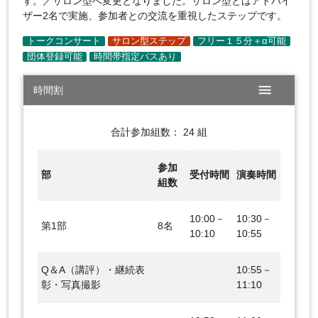
す。／サロン型へ変更となりました。サロン型とはアドバイ
ザー2名で実施、参加者との交流を重視したステップです。
menu
時間割
合計参加組数： 24 組
参加
部
受付時間
演奏時間
組数
10:00－
10:30－
第1部
8名
10:10
10:55
Q＆A（講評）・継続表
10:55－
彰・写真撮影
11:10