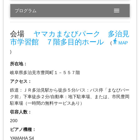
menu
プログラム
会場
ヤマカまなびパーク 多治見
市学習館 ７階多目的ホール
directions_walk
(
MAP
)
所在地：
岐阜県多治見市豊岡町１－５５７階
アクセス：
鉄道：ＪＲ多治見駅から徒歩５分/バス：バス停「まなびパー
ク前」下車徒歩２分/自動車：地下駐車場、または、市民豊岡
駐車場（一時間の無料サービスあり）
収容人数：
200
ピアノ機種：
YAMAHA S4