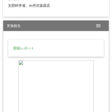
文部科学省、㈱丹沢楽器店
menu
実施報告
開催レポート