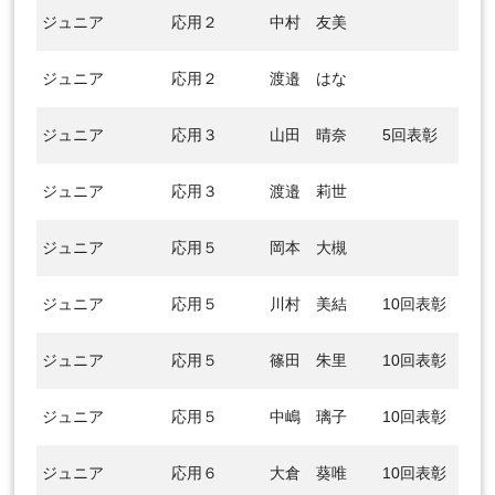
ジュニア
応用２
中村 友美
ジュニア
応用２
渡邉 はな
ジュニア
応用３
山田 晴奈
5回表彰
ジュニア
応用３
渡邉 莉世
ジュニア
応用５
岡本 大槻
ジュニア
応用５
川村 美結
10回表彰
ジュニア
応用５
篠田 朱里
10回表彰
ジュニア
応用５
中嶋 璃子
10回表彰
ジュニア
応用６
大倉 葵唯
10回表彰