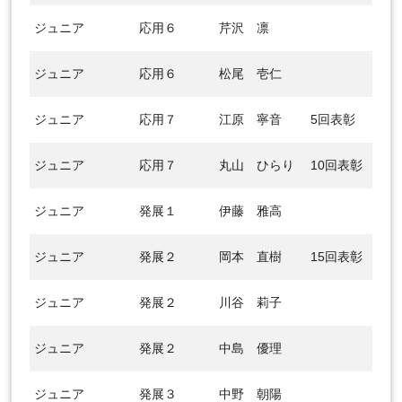
ジュニア
応用６
芹沢 凛
ジュニア
応用６
松尾 壱仁
ジュニア
応用７
江原 寧音
5回表彰
ジュニア
応用７
丸山 ひらり
10回表彰
ジュニア
発展１
伊藤 雅高
ジュニア
発展２
岡本 直樹
15回表彰
ジュニア
発展２
川谷 莉子
ジュニア
発展２
中島 優理
ジュニア
発展３
中野 朝陽