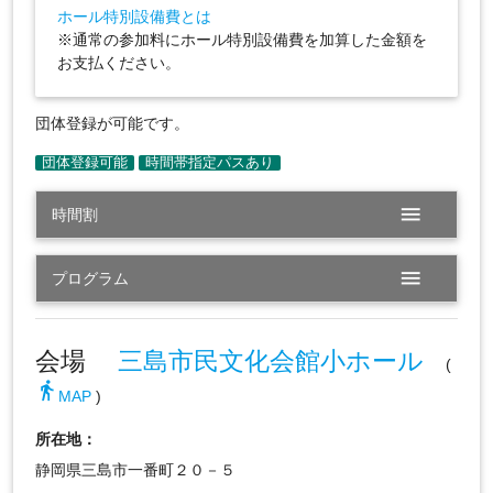
ホール特別設備費とは
※通常の参加料にホール特別設備費を加算した金額を
お支払ください。
団体登録が可能です。
menu
時間割
menu
プログラム
会場
三島市民文化会館小ホール
(
directions_walk
MAP
)
所在地：
静岡県三島市一番町２０－５