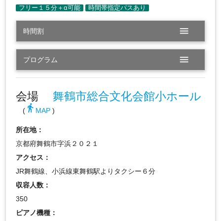
menu
時間割
menu
プログラム
会場
舞鶴市総合文化会館小ホール
directions_walk
(
MAP
)
所在地：
京都府舞鶴市字浜２０２１
アクセス：
JR舞鶴線、小浜線東舞鶴駅よりタクシー６分
収容人数：
350
ピアノ機種：