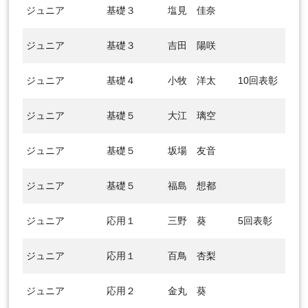
ジュニア
基礎３
塩見 佳奈
ジュニア
基礎３
吉田 陽咲
ジュニア
基礎４
小牧 洋太
10回表彰
ジュニア
基礎５
大江 璃空
ジュニア
基礎５
坂場 友音
ジュニア
基礎５
福島 想都
ジュニア
応用１
三野 葵
5回表彰
ジュニア
応用１
百鳥 杏梨
ジュニア
応用２
金丸 葵