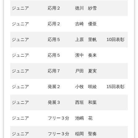
ジュニア
応用２
徳川 紗雪
ジュニア
応用２
吉崎 優亜
ジュニア
応用５
上原 里帆
10回表彰
ジュニア
応用５
濱中 奏来
ジュニア
応用７
戸田 夏実
ジュニア
発展２
小牧 咲綾
15回表彰
ジュニア
発展３
西垣 和葉
ジュニア
フリー３分
池嶋 花
ジュニア
フリー３分
稲岡 聖奏