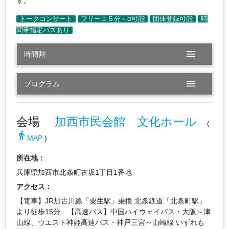
す。
menu
時間割
menu
プログラム
会場
加西市民会館 文化ホール
(
directions_walk
MAP
)
所在地：
兵庫県加西市北条町古坂1丁目1番地
アクセス：
【電車】JR加古川線「粟生駅」乗換 北条鉄道「北条町駅」
より徒歩15分 【高速バス】中国ハイウェイバス・大阪～津
山線、ウエスト神姫高速バス・神戸三宮～山崎線 いずれも