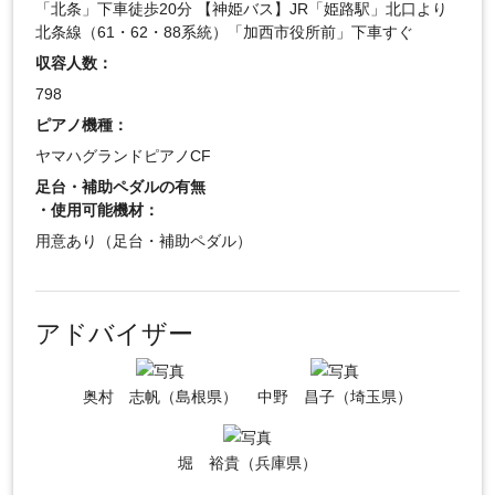
「北条」下車徒歩20分 【神姫バス】JR「姫路駅」北口より
北条線（61・62・88系統）「加西市役所前」下車すぐ
収容人数：
798
ピアノ機種：
ヤマハグランドピアノCF
足台・補助ペダルの有無
・使用可能機材：
用意あり（足台・補助ペダル）
アドバイザー
奥村 志帆（島根県）
中野 昌子（埼玉県）
堀 裕貴（兵庫県）