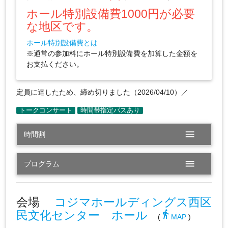
ホール特別設備費1000円が必要
な地区です。
ホール特別設備費とは
※通常の参加料にホール特別設備費を加算した金額を
お支払ください。
定員に達したため、締め切りました（2026/04/10）／
menu
時間割
menu
プログラム
会場
コジマホールディングス西区
民文化センター ホール
directions_walk
(
MAP
)