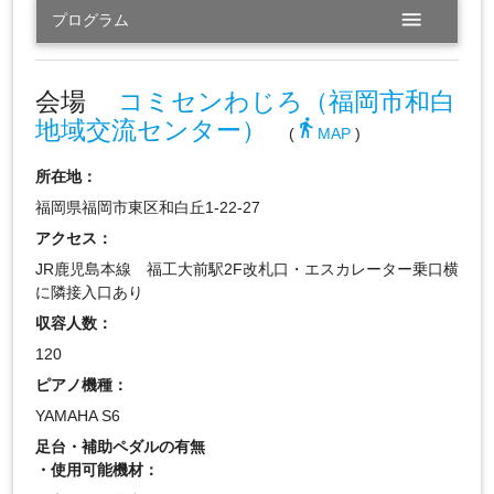
menu
プログラム
会場
コミセンわじろ（福岡市和白
地域交流センター）
directions_walk
(
MAP
)
所在地：
福岡県福岡市東区和白丘1-22-27
アクセス：
JR鹿児島本線 福工大前駅2F改札口・エスカレーター乗口横
に隣接入口あり
収容人数：
120
ピアノ機種：
YAMAHA S6
足台・補助ペダルの有無
・使用可能機材：