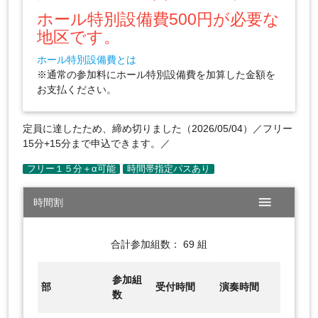
ホール特別設備費500円が必要な
地区です。
ホール特別設備費とは
※通常の参加料にホール特別設備費を加算した金額を
お支払ください。
定員に達したため、締め切りました（2026/05/04）／フリー
15分+15分まで申込できます。／
menu
時間割
合計参加組数： 69 組
参加組
部
受付時間
演奏時間
数