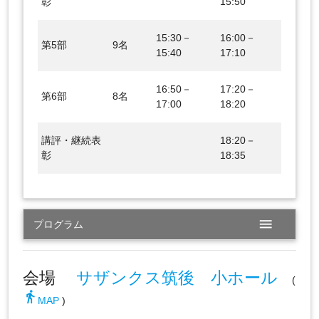
彰
15:50
15:30－
16:00－
第5部
9名
15:40
17:10
16:50－
17:20－
第6部
8名
17:00
18:20
講評・継続表
18:20－
彰
18:35
menu
プログラム
会場
サザンクス筑後 小ホール
(
directions_walk
MAP
)