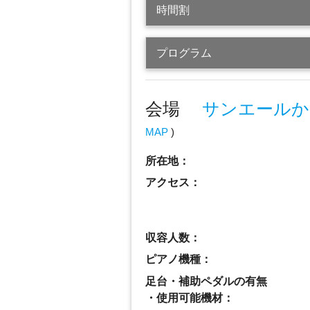
時間割
プログラム
会場
サンエールか
MAP
)
所在地：
アクセス：
収容人数：
ピアノ機種：
足台・補助ペダルの有無
・使用可能機材：