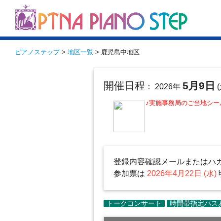
ピアノステップ
>
地区一覧
> 鹿児島中地区
開催日程
5月9日
： 2026年
(
♪実施事務局のご当地シー
登録内容確認メールまたはハ
参加票は
2026年4月22日 (水)