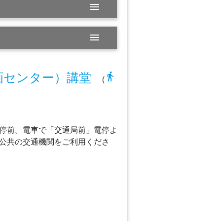
menu
menu
directions_walk
画センター）講堂
(
停前。電車で「交通局前」電停よ
公共の交通機関をご利用くださ