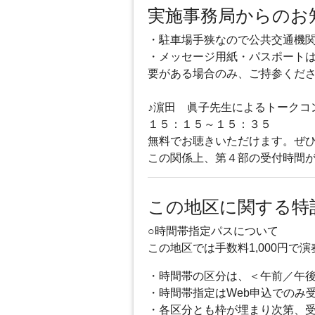
実施事務局からのお
・駐車場手狭なので公共交通機
・メッセージ用紙・パスポート
要がある場合のみ、ご持参くだ
♪濵田 眞子先生によるトークコ
１５：１５～１５：３５
無料でお聴きいただけます。ぜ
この関係上、第４部の受付時間
この地区に関する特
○時間帯指定パスについて
この地区では手数料1,000円
・時間帯の区分は、＜午前／午
・時間帯指定はWeb申込でのみ
・各区分とも枠が埋まり次第、