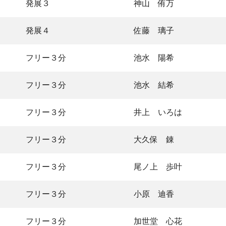
発展３
神山 侑万
発展４
佐藤 璃子
フリー３分
池水 陽希
フリー３分
池水 結希
フリー３分
井上 いろは
フリー３分
大久保 錬
フリー３分
尾ノ上 歩叶
フリー３分
小原 迪香
フリー３分
加世堂 心花