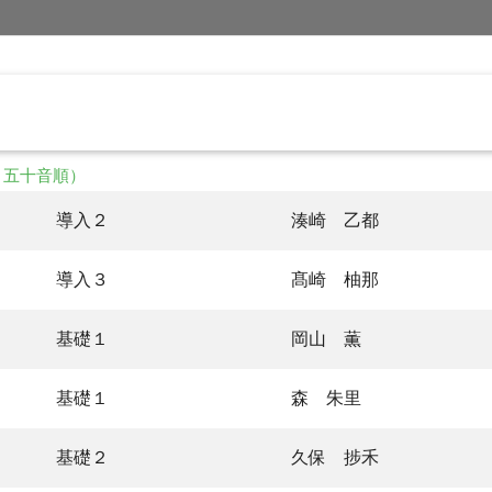
・五十音順）
導入２
湊崎 乙都
導入３
髙崎 柚那
基礎１
岡山 薫
基礎１
森 朱里
基礎２
久保 捗禾