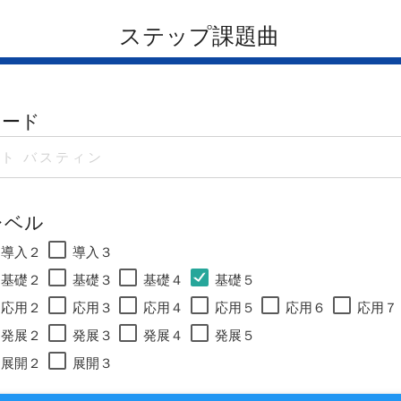
ステップ課題曲
ワード
レベル
導入２
導入３
基礎２
基礎３
基礎４
基礎５
応用２
応用３
応用４
応用５
応用６
応用７
発展２
発展３
発展４
発展５
展開２
展開３