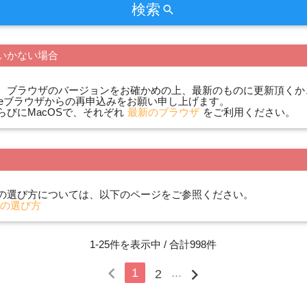
検索
search
いかない場合
、ブラウザのバージョンをお確かめの上、最新のものに更新頂くか
hromeブラウザからの再申込みをお願い申し上げます。
sならびにMacOSで、それぞれ
最新のブラウザ
をご利用ください。
の選び方については、以下のページをご参照ください。
の選び方
1-25件を表示中 / 合計998件
chevron_left
chevron_right
1
...
2