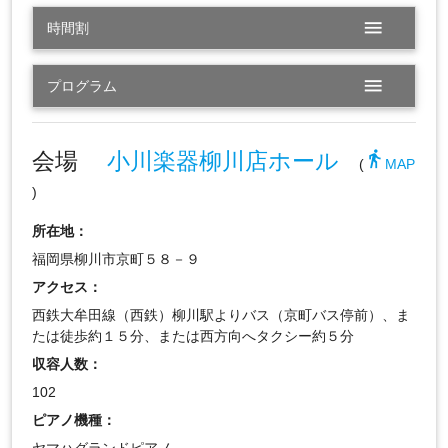
menu
時間割
menu
プログラム
会場
小川楽器柳川店ホール
directions_walk
(
MAP
)
所在地：
福岡県柳川市京町５８－９
アクセス：
西鉄大牟田線（西鉄）柳川駅よりバス（京町バス停前）、ま
たは徒歩約１５分、または西方向へタクシー約５分
収容人数：
102
ピアノ機種：