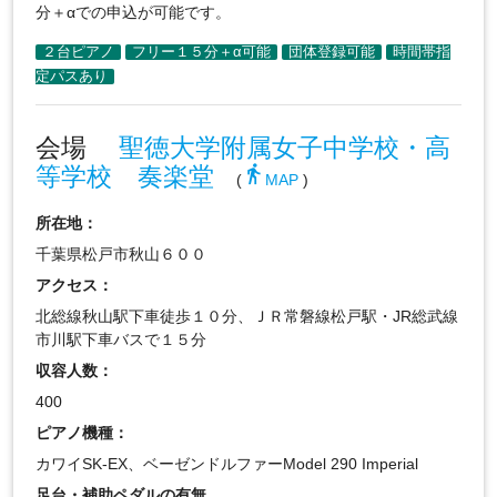
分＋αでの申込が可能です。
会場
聖徳大学附属女子中学校・高
等学校 奏楽堂
directions_walk
(
MAP
)
所在地：
千葉県松戸市秋山６００
アクセス：
北総線秋山駅下車徒歩１０分、ＪＲ常磐線松戸駅・JR総武線
市川駅下車バスで１５分
収容人数：
400
ピアノ機種：
カワイSK-EX、ベーゼンドルファーModel 290 Imperial
足台・補助ペダルの有無