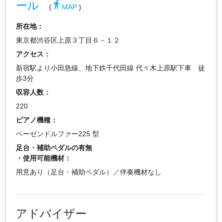
ール
directions_walk
(
MAP
)
所在地：
東京都渋谷区上原３丁目６－１２
アクセス：
新宿駅より小田急線、地下鉄千代田線 代々木上原駅下車 徒
歩3分
収容人数：
220
ピアノ機種：
ベーゼンドルファー225 型
足台・補助ペダルの有無
・使用可能機材：
用意あり（足台・補助ペダル）／伴奏機材なし
アドバイザー