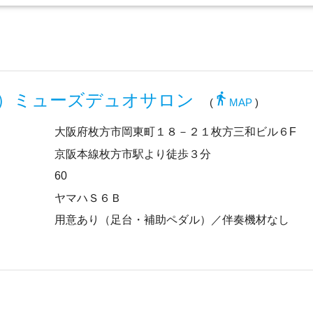
directions_walk
）ミューズデュオサロン
(
MAP
)
大阪府枚方市岡東町１８－２１枚方三和ビル６F
京阪本線枚方市駅より徒歩３分
60
ヤマハＳ６Ｂ
用意あり（足台・補助ペダル）／伴奏機材なし