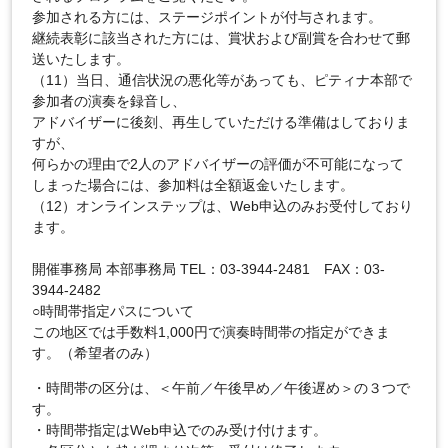
参加される方には、ステージポイントが付与されます。
継続表彰に該当された方には、賞状および副賞を合わせて郵
送いたします。
（11）当日、通信状況の悪化等があっても、ピティナ本部で
参加者の演奏を録音し、
アドバイザーに後刻、再生していただける準備はしておりま
すが、
何らかの理由で2人のアドバイザーの評価が不可能になって
しまった場合には、参加料は全額返金いたします。
（12）オンラインステップは、Web申込のみお受付しており
ます。
開催事務局 本部事務局 TEL：03-3944-2481 FAX：03-
3944-2482
○時間帯指定パスについて
この地区では手数料1,000円で演奏時間帯の指定ができま
す。（希望者のみ）
・時間帯の区分は、＜午前／午後早め／午後遅め＞の３つで
す。
・時間帯指定はWeb申込でのみ受け付けます。