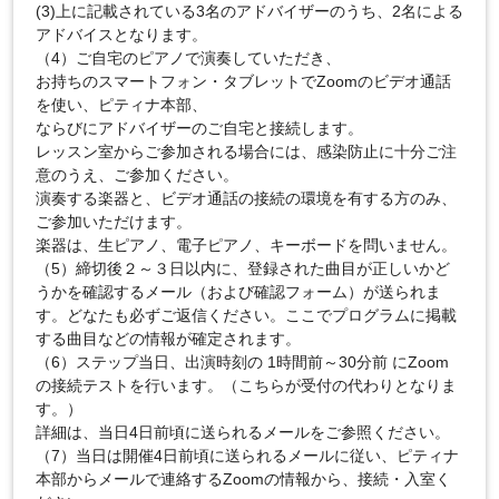
(3)上に記載されている3名のアドバイザーのうち、2名による
アドバイスとなります。
（4）ご自宅のピアノで演奏していただき、
お持ちのスマートフォン・タブレットでZoomのビデオ通話
を使い、ピティナ本部、
ならびにアドバイザーのご自宅と接続します。
レッスン室からご参加される場合には、感染防止に十分ご注
意のうえ、ご参加ください。
演奏する楽器と、ビデオ通話の接続の環境を有する方のみ、
ご参加いただけます。
楽器は、生ピアノ、電子ピアノ、キーボードを問いません。
（5）締切後２～３日以内に、登録された曲目が正しいかど
うかを確認するメール（および確認フォーム）が送られま
す。どなたも必ずご返信ください。ここでプログラムに掲載
する曲目などの情報が確定されます。
（6）ステップ当日、出演時刻の 1時間前～30分前 にZoom
の接続テストを行います。（こちらが受付の代わりとなりま
す。）
詳細は、当日4日前頃に送られるメールをご参照ください。
（7）当日は開催4日前頃に送られるメールに従い、ピティナ
本部からメールで連絡するZoomの情報から、接続・入室く