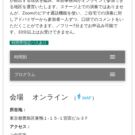
が続出する現状を鑑み、本部事務局がオンラインで参加でき
る地区を運営いたします。ステージ上での演奏ではありませ
んが、Zoomのビデオ通話機能を使い、ご自宅での演奏に対
しアドバイザーから参加者一人ずつ、口頭でのコメントをい
ただくことができます。／フリー7分までお申込み可能で
す。10分以上はお受けできません。
menu
時間割
menu
プログラム
会場 オンライン
directions_walk
(
MAP
)
所在地：
東京都豊島区巣鴨１-１５-１宮田ビル３Ｆ
アクセス：