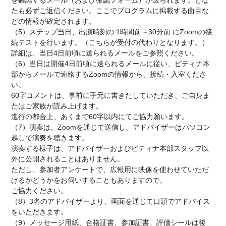
たも必ずご返信ください。ここでプログラムに掲載する曲目な
どの情報が確定されます。
（5）ステップ当日、出演時刻の 1時間前～30分前 にZoomの接
続テストを行います。（こちらが受付の代わりとなります。）
詳細は、当日4日前頃に送られるメールをご参照ください。
（6）当日は開催4日前頃に送られるメールに従い、ピティナ本
部からメールで連絡するZoomの情報から、接続・入室くださ
い。
60字コメントは、事前に手元に書きだしていただき、ご自身ま
たはご家族が読み上げます。
進行の都合上、あくまで60字以内にてご協力願います。
（7）演奏は、Zoomを通じて送信し、アドバイザーはパソコン
越しで演奏を聴きます。
演奏する様子は、アドバイザーおよびピティナ本部スタッフ以
外に公開されることはありません。
ただし、参加者アンケートで、広報用に映像を使わせていただ
けるかどうかをお伺いすることもありますので、
ご協力ください。
（8）3名のアドバイザーより、画面を通じて口頭でアドバイス
をいただきます。
（9）メッセージ用紙、合格証書、参加証書、評価シールは後