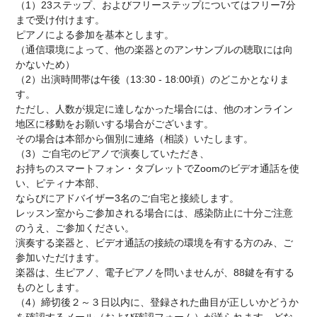
（1）23ステップ、およびフリーステップについてはフリー7分
まで受け付けます。
ピアノによる参加を基本とします。
（通信環境によって、他の楽器とのアンサンブルの聴取には向
かないため）
（2）出演時間帯は午後（13:30 - 18:00頃）のどこかとなりま
す。
ただし、人数が規定に達しなかった場合には、他のオンライン
地区に移動をお願いする場合がございます。
その場合は本部から個別に連絡（相談）いたします。
（3）ご自宅のピアノで演奏していただき、
お持ちのスマートフォン・タブレットでZoomのビデオ通話を使
い、ピティナ本部、
ならびにアドバイザー3名のご自宅と接続します。
レッスン室からご参加される場合には、感染防止に十分ご注意
のうえ、ご参加ください。
演奏する楽器と、ビデオ通話の接続の環境を有する方のみ、ご
参加いただけます。
楽器は、生ピアノ、電子ピアノを問いませんが、88鍵を有する
ものとします。
（4）締切後２～３日以内に、登録された曲目が正しいかどうか
を確認するメール（および確認フォーム）が送られます。どな