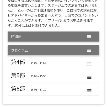
が続出する現状を鑑み、本部事務局がオンラインで参加でき
る地区を運営いたします。ステージ上での演奏ではありませ
んが、Zoomのビデオ通話機能を使い、ご自宅での演奏に対
しアドバイザーから参加者一人ずつ、口頭でのコメントをい
ただくことができます。／フリー7分までお申込み可能で
す。10分以上はお受けできません。
menu
時間割
menu
プログラム
第4部
14:00～14:55
menu
第5部
15:05～15:55
menu
第6部
16:05～17:10
menu