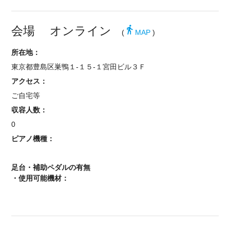
会場 オンライン
directions_walk
(
MAP
)
所在地：
東京都豊島区巣鴨１-１５-１宮田ビル３Ｆ
アクセス：
ご自宅等
収容人数：
0
ピアノ機種：
足台・補助ペダルの有無
・使用可能機材：