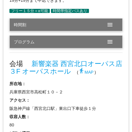
15分+15分まで申込できます。
menu
時間割
menu
プログラム
会場
新響楽器 西宮北口オーパス店
３F オーパスホール
directions_walk
(
MAP
)
所在地：
兵庫県西宮市高松町１０－２
アクセス：
阪急神戸線「西宮北口駅」東出口下車徒歩１分
収容人数：
80