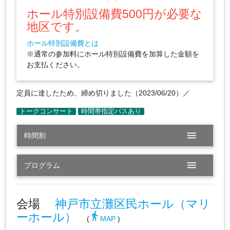
ホール特別設備費500円が必要な
地区です。
ホール特別設備費とは
※通常の参加料にホール特別設備費を加算した金額を
お支払ください。
定員に達したため、締め切りました（2023/06/20）／
menu
時間割
menu
プログラム
会場
神戸市立灘区民ホール（マリ
ーホール）
directions_walk
(
MAP
)