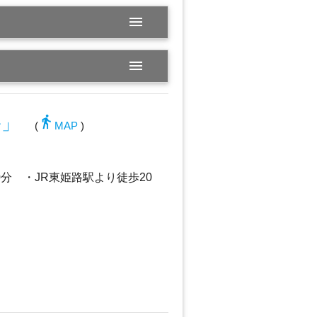
menu
menu
directions_walk
ル」
(
MAP
)
0分 ・JR東姫路駅より徒歩20