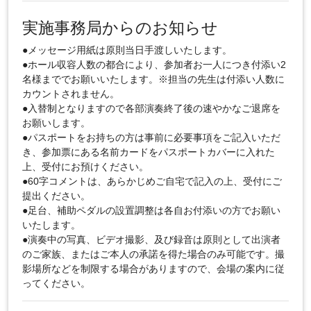
実施事務局からのお知らせ
●メッセージ用紙は原則当日手渡しいたします。
●ホール収容人数の都合により、参加者お一人につき付添い2
名様まででお願いいたします。※担当の先生は付添い人数に
カウントされません。
●入替制となりますので各部演奏終了後の速やかなご退席を
お願いします。
●パスポートをお持ちの方は事前に必要事項をご記入いただ
き、参加票にある名前カードをパスポートカバーに入れた
上、受付にお預けください。
●60字コメントは、あらかじめご自宅で記入の上、受付にご
提出ください。
●足台、補助ペダルの設置調整は各自お付添いの方でお願い
いたします。
●演奏中の写真、ビデオ撮影、及び録音は原則として出演者
のご家族、またはご本人の承諾を得た場合のみ可能です。撮
影場所などを制限する場合がありますので、会場の案内に従
ってください。