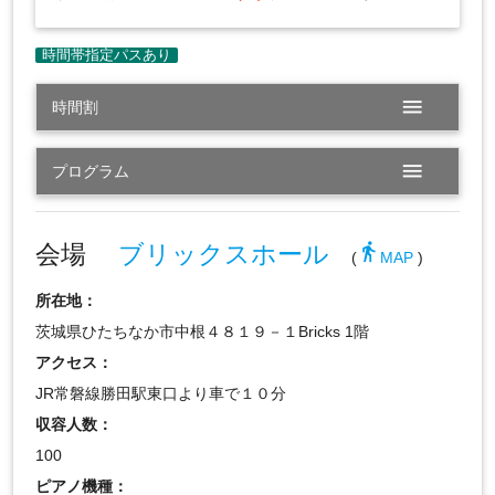
menu
時間割
menu
プログラム
会場
ブリックスホール
directions_walk
(
MAP
)
所在地：
茨城県ひたちなか市中根４８１９－１Bricks 1階
アクセス：
JR常磐線勝田駅東口より車で１０分
収容人数：
100
ピアノ機種：