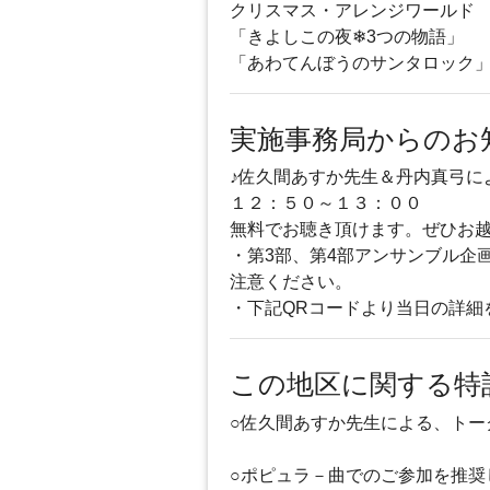
クリスマス・アレンジワールド
「きよしこの夜❄3つの物語」
「あわてんぼうのサンタロック
実施事務局からのお
♪佐久間あすか先生＆丹内真弓に
１２：５０～１３：００
無料でお聴き頂けます。ぜひお
・第3部、第4部アンサンブル企
注意ください。
・下記QRコードより当日の詳細
この地区に関する特
○佐久間あすか先生による、ト
○ポピュラ－曲でのご参加を推