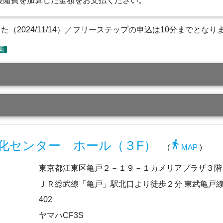
設備費を加算した金額をお支払ください。
（2024/11/14）／フリーステップの申込は10分までとなり
directions_walk
化センター ホール（３F）
(
MAP
)
東京都江東区亀戸２－１９－１カメリアプラザ３階
ＪＲ総武線「亀戸」駅北口より徒歩２分 東武亀戸
402
ヤマハCF3S