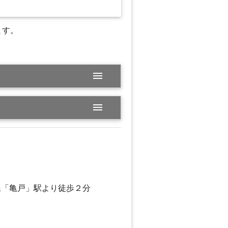
ます。
menu
menu
線「亀戸」駅より徒歩２分