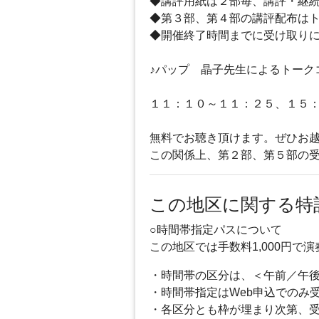
◆講評用紙は２部毎、講評・継
◆第３部、第４部の講評配布は
◆開催終了時間までに受け取り
♪パップ 晶子先生によるトーク
１１：１０～１１：２５、１５
無料でお聴き頂けます。ぜひお
この関係上、第２部、第５部の
この地区に関する特
○時間帯指定パスについて
この地区では手数料1,000円
・時間帯の区分は、＜午前／午
・時間帯指定はWeb申込でのみ
・各区分とも枠が埋まり次第、