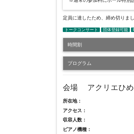
※通常の参加料にホール特別
定員に達したため、締め切りました（
時間割
プログラム
会場 アクリエひ
所在地：
アクセス：
収容人数：
ピアノ機種：