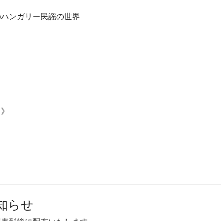
のハンガリー民謡の世界
曲》
知らせ