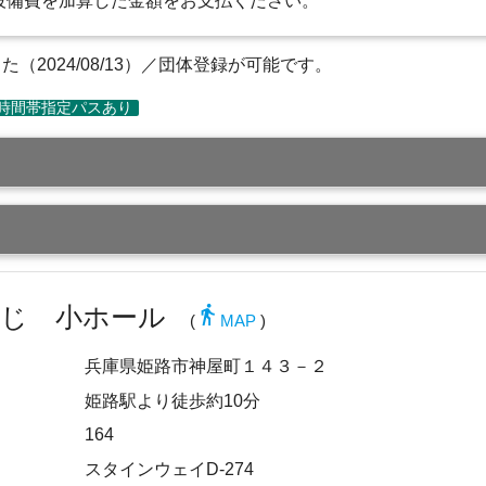
設備費を加算した金額をお支払ください。
2024/08/13）／団体登録が可能です。
directions_walk
めじ 小ホール
(
MAP
)
兵庫県姫路市神屋町１４３－２
姫路駅より徒歩約10分
164
スタインウェイD-274