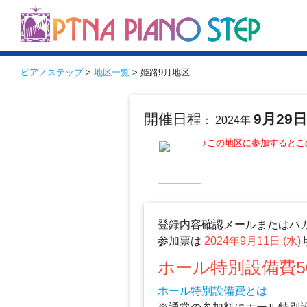
ピアノステップ
>
地区一覧
> 姫路9月地区
開催日程
9月29
： 2024年
♪この地区に参加すると
登録内容確認メールまたはハ
参加票は
2024年9月11日 (水)
ホール特別設備費5
ホール特別設備費とは