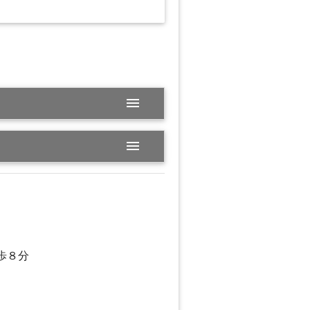
menu
menu
歩８分