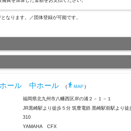
設備費を加算した金額をお支払ください。
でとなります。／団体登録が可能です。
directions_walk
ホール 中ホール
(
MAP
)
福岡県北九州市八幡西区岸の浦２－１－１
JR黒崎駅より徒歩５分 筑豊電鉄 黒崎駅前駅より徒
310
YAMAHA CFX