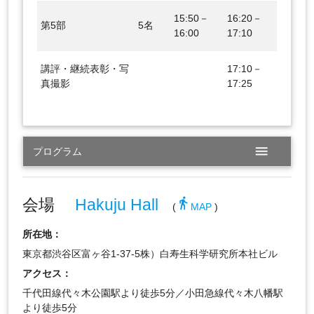
15:50－
16:20－
第5部
5名
16:00
17:10
講評・継続表彰・写
17:10－
真撮影
17:25
menu
プログラム
会場
Hakuju Hall
directions_walk
(
MAP
)
所在地：
東京都渋谷区富ヶ谷1-37-5株）白寿生科学研究所本社ビル
アクセス：
千代田線代々木公園駅より徒歩5分／小田急線代々木八幡駅
より徒歩5分