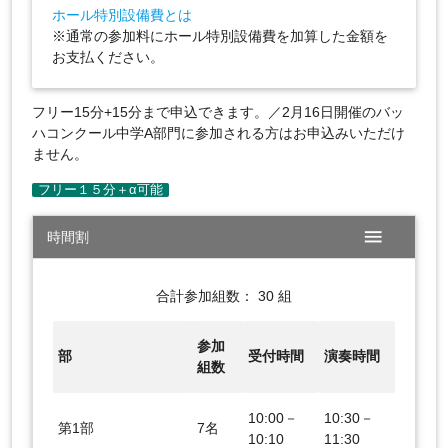
ホール特別設備費とは
※通常の参加料にホール特別設備費を加算した金額を
お支払ください。
フリー15分+15分まで申込できます。／2月16日開催のバッ
ハコンクール中学A部門に参加される方はお申込みいただけ
ません。
menu
時間割
合計参加組数： 30 組
参加
部
受付時間
演奏時間
組数
10:00－
10:30－
第1部
7名
10:10
11:30