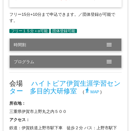
フリー15分+10分まで申込できます。／団体登録が可能で
す。
menu
時間割
menu
プログラム
会場
ハイトピア伊賀生涯学習セン
ター 多目的大研修室
directions_walk
(
MAP
)
所在地：
三重県伊賀市上野丸之内５００
アクセス：
鉄道：伊賀鉄道上野市駅下車 徒歩２分 バス：上野市駅下