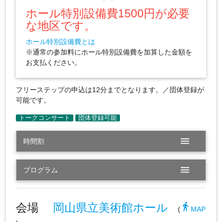
ホール特別設備費1500円が必要
な地区です。
ホール特別設備費とは
※通常の参加料にホール特別設備費を加算した金額を
お支払ください。
フリーステップの申込は12分までとなります。／団体登録が
可能です。
menu
時間割
menu
プログラム
会場
岡山県立美術館ホール
directions_walk
(
MAP