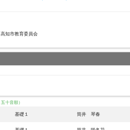
、高知市教育委員会
・五十音順）
基礎１
筒井 琴春
基礎１
筒井 咲冬花