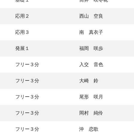
応用２
西山 空良
応用３
南 真衣子
発展１
福岡 咲歩
フリー３分
入交 音色
フリー３分
大崎 鈴
フリー３分
尾形 咲月
フリー３分
岡村 純伶
フリー３分
沖 恋歌