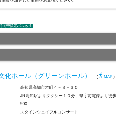
設備費を加算した金額をお支払ください。
directions_walk
文化ホール（グリーンホール）
(
MAP
)
高知県高知市本町４－３－３０
JR高知駅よりタクシー１０分、県庁前電停より徒
500
スタインウェイフルコンサート