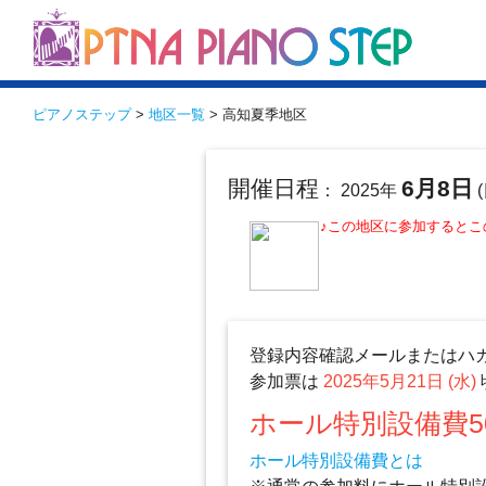
ピアノステップ
>
地区一覧
> 高知夏季地区
開催日程
6月8日
： 2025年
(
♪この地区に参加すると
登録内容確認メールまたはハ
参加票は
2025年5月21日 (水)
ホール特別設備費5
ホール特別設備費とは