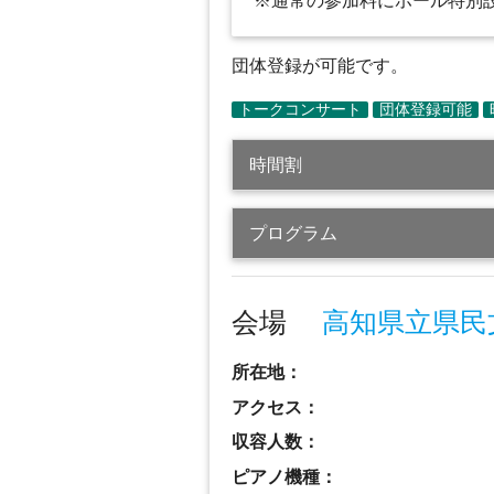
※通常の参加料にホール特別
団体登録が可能です。
時間割
プログラム
会場
高知県立県民
所在地：
アクセス：
収容人数：
ピアノ機種：