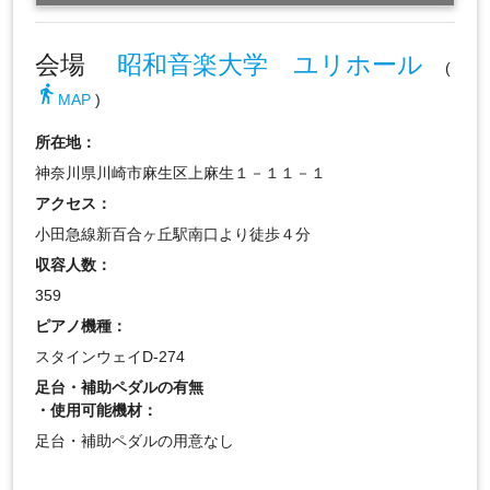
会場
昭和音楽大学 ユリホール
(
directions_walk
MAP
)
所在地：
神奈川県川崎市麻生区上麻生１－１１－１
アクセス：
小田急線新百合ヶ丘駅南口より徒歩４分
収容人数：
359
ピアノ機種：
スタインウェイD-274
足台・補助ペダルの有無
・使用可能機材：
足台・補助ペダルの用意なし