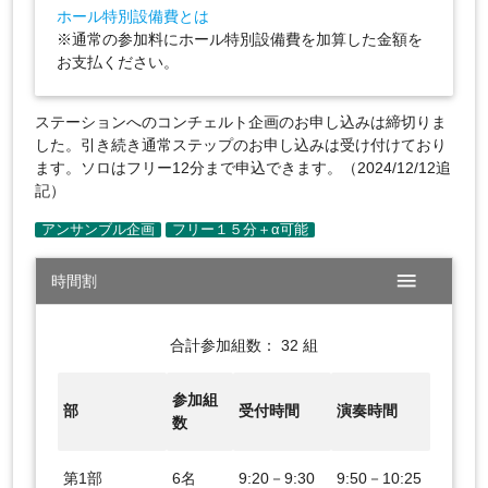
ホール特別設備費とは
※通常の参加料にホール特別設備費を加算した金額を
お支払ください。
ステーションへのコンチェルト企画のお申し込みは締切りま
した。引き続き通常ステップのお申し込みは受け付けており
ます。ソロはフリー12分まで申込できます。（2024/12/12追
記）
menu
時間割
合計参加組数： 32 組
参加組
部
受付時間
演奏時間
数
第1部
6名
9:20－9:30
9:50－10:25