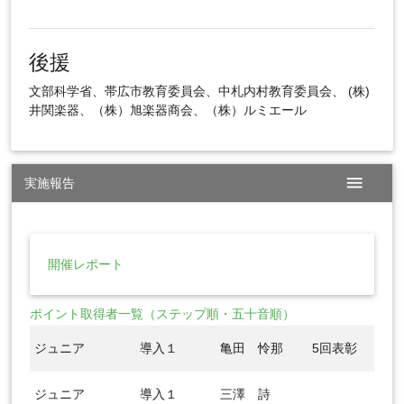
後援
文部科学省、帯広市教育委員会、中札内村教育委員会、 (株)
井関楽器、（株）旭楽器商会、（株）ルミエール
menu
実施報告
開催レポート
ポイント取得者一覧（ステップ順・五十音順）
ジュニア
導入１
亀田 怜那
5回表彰
ジュニア
導入１
三澤 詩