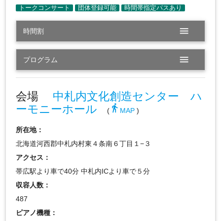
menu
時間割
menu
プログラム
会場
中札内文化創造センター ハ
ーモニーホール
directions_walk
(
MAP
)
所在地：
北海道河西郡中札内村東４条南６丁目１−３
アクセス：
帯広駅より車で40分 中札内ICより車で５分
収容人数：
487
ピアノ機種：