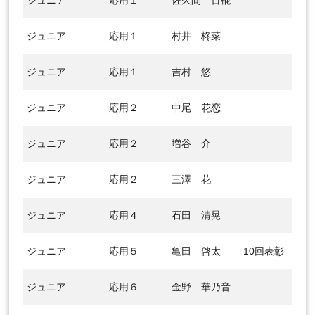
ジュニア
応用１
佐久間 百椛
ジュニア
応用１
村井 柊菜
ジュニア
応用１
吉村 悠
ジュニア
応用２
中尾 花恋
ジュニア
応用２
増谷 介
ジュニア
応用２
三澤 花
ジュニア
応用４
石田 清晃
ジュニア
応用５
亀田 啓太
10回表彰
ジュニア
応用６
金野 華乃音