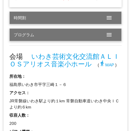
menu
時間割
menu
プログラム
会場
いわき芸術文化交流館ＡＬＩ
ＯＳアリオス音楽小ホール
directions_walk
(
MAP
)
所在地：
福島県いわき市平字三崎１－６
アクセス：
JR常磐線いわき駅より約１km 常磐自動車道いわき中央ＩＣ
より約６km
収容人数：
200