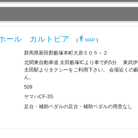
directions_walk
ホール カルトピア
(
MAP
)
群馬県新田郡藪塚本町大原５０５－２
北関東自動車道 太田藪塚ICより車で約5分 東武伊勢
太田駅よりタクシーをご利用下さい。 会場近くの
ん。
509
ヤマハCF-3S
足台・補助ペダルの足台・補助ペダルの用意なし