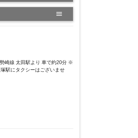
menu
崎線 太田駅より 車で約20分 ※
藪塚駅にタクシーはございませ