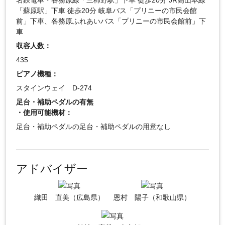
名鉄電車・各務原線「三柿野駅」下車 徒歩20分 JR高山本線
「蘇原駅」下車 徒歩20分 岐阜バス「プリニーの市民会館
前」下車、各務原ふれあいバス「プリニーの市民会館前」下
車
収容人数：
435
ピアノ機種：
スタインウェイ D-274
足台・補助ペダルの有無
・使用可能機材：
足台・補助ペダルの足台・補助ペダルの用意なし
アドバイザー
織田 直美（広島県）
恩村 陽子（和歌山県）