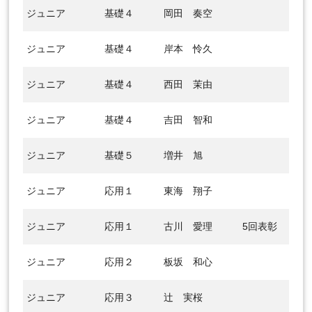
ジュニア
基礎４
岡田 奏空
ジュニア
基礎４
岸本 怜久
ジュニア
基礎４
西田 茉由
ジュニア
基礎４
吉田 智和
ジュニア
基礎５
増井 旭
ジュニア
応用１
東海 翔子
ジュニア
応用１
古川 愛理
5回表彰
ジュニア
応用２
板坂 和心
ジュニア
応用３
辻 実桜