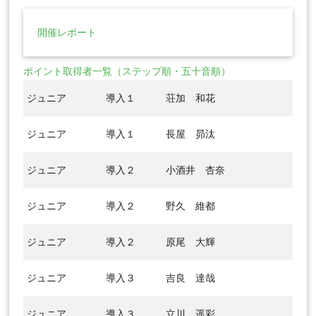
開催レポート
ポイント取得者一覧（ステップ順・五十音順）
ジュニア
導入１
荘加 和花
ジュニア
導入１
長屋 昴汰
ジュニア
導入２
小酒井 杏奈
ジュニア
導入２
野久 維都
ジュニア
導入２
原尾 大輝
ジュニア
導入３
吉良 達哉
ジュニア
導入３
立川 遥彩