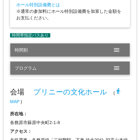
ホール特別設備費とは
※通常の参加料にホール特別設備費を加算した金額を
お支払ください。
menu
時間割
menu
プログラム
会場
プリニーの文化ホール
directions_walk
(
MAP
)
所在地：
各務原市蘇原中央町2-1-8
アクセス：