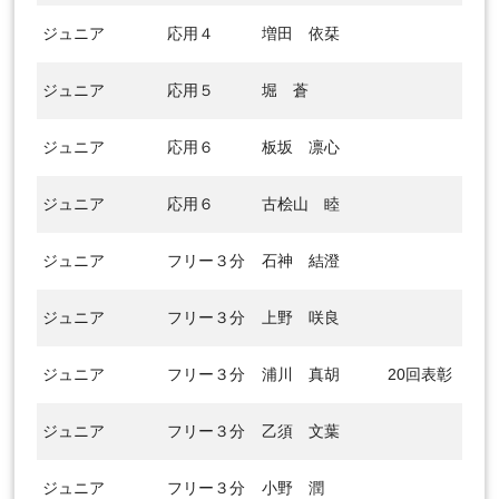
ジュニア
応用４
増田 依栞
ジュニア
応用５
堀 蒼
ジュニア
応用６
板坂 凛心
ジュニア
応用６
古桧山 睦
ジュニア
フリー３分
石神 結澄
ジュニア
フリー３分
上野 咲良
ジュニア
フリー３分
浦川 真胡
20回表彰
ジュニア
フリー３分
乙須 文葉
ジュニア
フリー３分
小野 潤