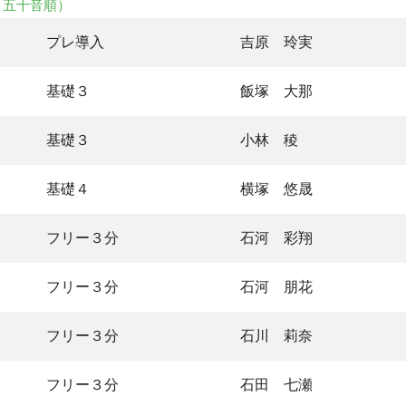
・五十音順）
プレ導入
吉原 玲実
基礎３
飯塚 大那
基礎３
小林 稜
基礎４
横塚 悠晟
フリー３分
石河 彩翔
フリー３分
石河 朋花
フリー３分
石川 莉奈
フリー３分
石田 七瀬