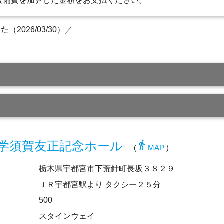
設備費を加算した金額をお支払ください。
2026/03/30）／
directions_walk
学須賀友正記念ホール
(
MAP
)
栃木県宇都宮市下荒針町長坂３８２９
ＪＲ宇都宮駅より タクシー２５分
500
スタインウェイ