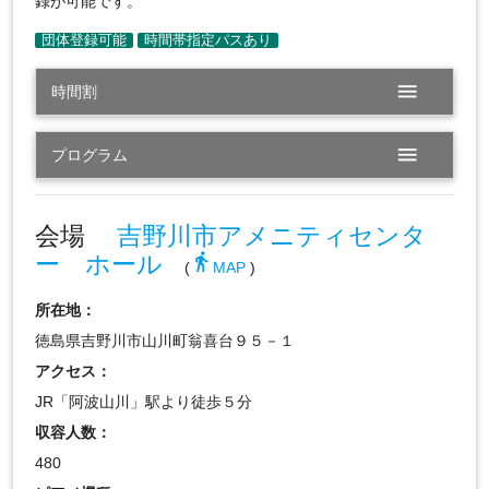
録が可能です。
menu
時間割
menu
プログラム
会場
吉野川市アメニティセンタ
ー ホール
directions_walk
(
MAP
)
所在地：
徳島県吉野川市山川町翁喜台９５－１
アクセス：
JR「阿波山川」駅より徒歩５分
収容人数：
480